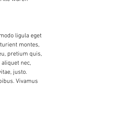
modo ligula eget 
turient montes, 
eu, pretium quis, 
aliquet nec, 
tae, justo. 
apibus. Vivamus 