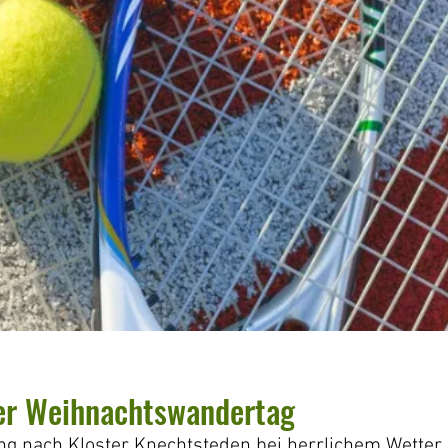
TENNISCLUB
MANNSCHAFTEN
KONTAKT
DOW
ler Weihnachtswandertag
 nach Kloster Knechtsteden bei herrlichem Wetter. 