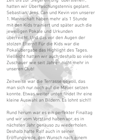
Zeit bis zur Siegerehrung "überstehen",
hatten wir Überraschungstennis geplant.
Sebastian, Jens, Can und Kevin von unserer
1. Mannschaft haben mehr als 1 Stunde
mit den Kids trainiert und später auch die
jeweiligen Pokale und Urkunden
überreicht. Und das vor den Augen der
stolzen Eltern!! Für die Kids war die
Pokalübergabe das Highlight des Tages.
Vielleicht hatten wir auch deshalb so viele
Zuschauer wie seit Jahren nicht mehr in
unseren Club!
Zeitweise war die Terrasse so voll, das
man sich nur noch auf die Mauer setzen
konnte. Etwas weiter unten findet Ihr eine
kleine Auswahl an Bildern. Es lohnt sich!!!
Rund herum war es ein perfekter Finaltag
und wir vom Vorstand haben vor, es in
nächsten Jahr genauso zu wiederholen.
Deshalb hatte Ralf auch in seiner
Eröffungsrede, den Wunsch nach einem